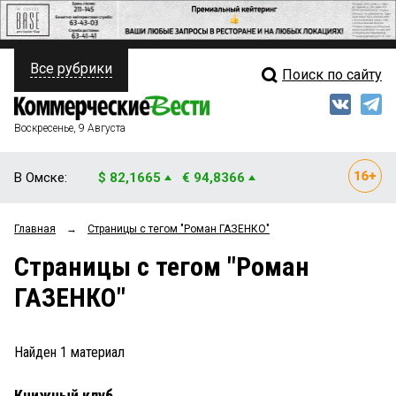
Все рубрики
Поиск по сайту
ПОЛИТИКА
Свежий выпуск
Медиа
ФИНАНСЫ
Воскресенье, 9 Августа
Кто есть кто
НЕДВИЖИМОСТЬ
В Омске:
$ 82,1665
€ 94,8366
Интервью
БИЗНЕС
Главная
→
Страницы c тегом "Роман ГАЗЕНКО"
Мнения
ОБЩЕСТВО
Страницы c тегом "Роман
Рейтинги
ЗАКОН
ГАЗЕНКО"
Блоги
НОВОСТИ КОМПАНИЙ
Архив
Найден
1
материал
ПРОИСШЕСТВИЯ
Книжный клуб
СТИЛЬ ЖИЗНИ