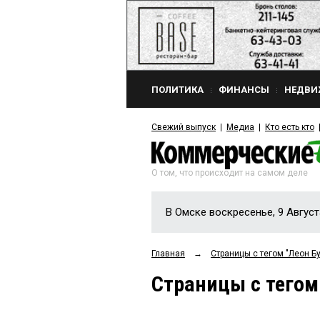
ПОЛИТИКА
ФИНАНСЫ
НЕДВИ
Свежий выпуск
Медиа
Кто есть кто
О том, что происходит на самом деле
В Омске воскресенье, 9 Август
Главная
→
Страницы c тегом "Леон Б
Страницы c тегом