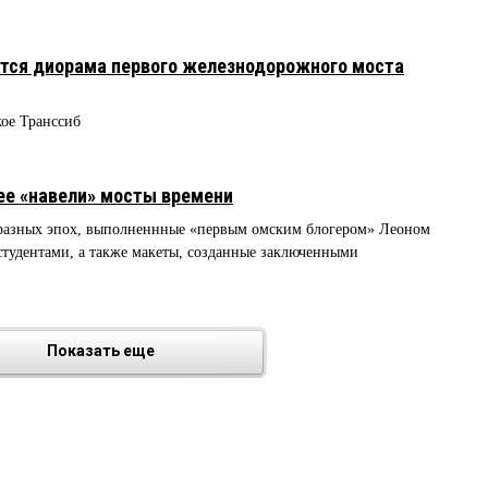
ется диорама первого железнодорожного моста
кое Транссиб
ее «навели» мосты времени
разных эпох, выполненнные «первым омским блогером» Леоном
ентами, а также макеты, созданные заключенными
Показать еще