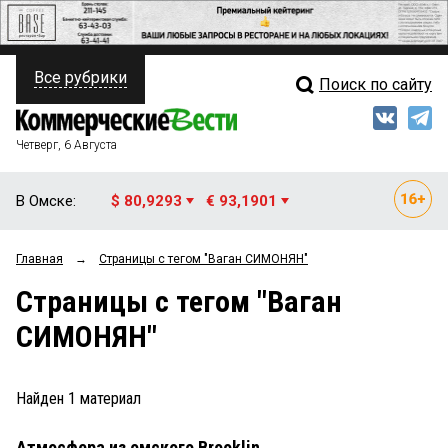
Все рубрики
Поиск по сайту
ПОЛИТИКА
Свежий выпуск
Медиа
ФИНАНСЫ
Четверг, 6 Августа
Кто есть кто
НЕДВИЖИМОСТЬ
В Омске:
$ 80,9293
€ 93,1901
Интервью
БИЗНЕС
Главная
→
Страницы c тегом "Ваган СИМОНЯН"
Мнения
ОБЩЕСТВО
Страницы c тегом "Ваган
Рейтинги
ЗАКОН
СИМОНЯН"
Блоги
НОВОСТИ КОМПАНИЙ
Архив
Найден
1
материал
ПРОИСШЕСТВИЯ
Атмосфера из омского Brooklin
СТИЛЬ ЖИЗНИ