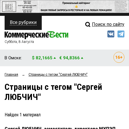
Все рубрики
Поиск по сайту
ПОЛИТИКА
Свежий выпуск
Медиа
ФИНАНСЫ
Суббота, 8 Августа
Кто есть кто
НЕДВИЖИМОСТЬ
В Омске:
$ 82,1665
€ 94,8366
Интервью
БИЗНЕС
Главная
→
Страницы c тегом "Сергей ЛЮБЧИЧ"
Мнения
ОБЩЕСТВО
Страницы c тегом "Сергей
Рейтинги
ЗАКОН
ЛЮБЧИЧ"
Блоги
НОВОСТИ КОМПАНИЙ
Архив
Найден
1
материал
ПРОИСШЕСТВИЯ
Сергей ЛЮБЧИЧ, заместитель директора МУПЭП
СТИЛЬ ЖИЗНИ