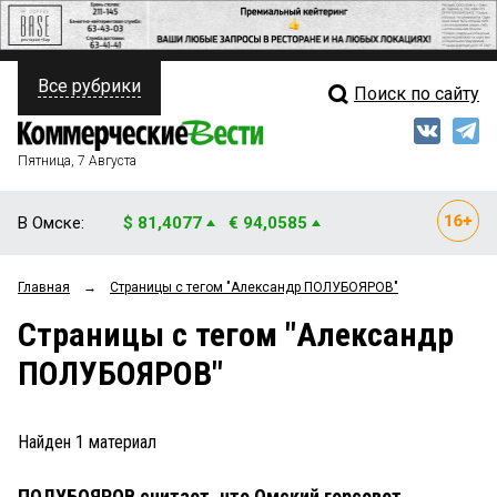
Все рубрики
Поиск по сайту
ПОЛИТИКА
Свежий выпуск
Медиа
ФИНАНСЫ
Пятница, 7 Августа
Кто есть кто
НЕДВИЖИМОСТЬ
В Омске:
$ 81,4077
€ 94,0585
Интервью
БИЗНЕС
Главная
→
Страницы c тегом "Александр ПОЛУБОЯРОВ"
Мнения
ОБЩЕСТВО
Страницы c тегом "Александр
Рейтинги
ЗАКОН
ПОЛУБОЯРОВ"
Блоги
НОВОСТИ КОМПАНИЙ
Архив
Найден
1
материал
ПРОИСШЕСТВИЯ
ПОЛУБОЯРОВ считает, что Омский горсовет
СТИЛЬ ЖИЗНИ