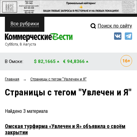
Все рубрики
Поиск по сайту
ПОЛИТИКА
Свежий выпуск
Медиа
ФИНАНСЫ
Суббота, 8 Августа
Кто есть кто
НЕДВИЖИМОСТЬ
В Омске:
$ 82,1665
€ 94,8366
Интервью
БИЗНЕС
Главная
→
Страницы c тегом "Увлечен и Я"
Мнения
ОБЩЕСТВО
Страницы c тегом "Увлечен и Я"
Рейтинги
ЗАКОН
Блоги
НОВОСТИ КОМПАНИЙ
Найдено
3
материала
Архив
ПРОИСШЕСТВИЯ
Омская турфирма «Увлечен и Я» объявила о своём
закрытии
СТИЛЬ ЖИЗНИ