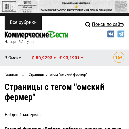
Все рубрики
Поиск по сайту
ПОЛИТИКА
Свежий выпуск
Медиа
ФИНАНСЫ
Четверг, 6 Августа
Кто есть кто
НЕДВИЖИМОСТЬ
В Омске:
$ 80,9293
€ 93,1901
Интервью
БИЗНЕС
Главная
→
Страницы c тегом "омский фермер"
Мнения
ОБЩЕСТВО
Страницы c тегом "омский
Рейтинги
ЗАКОН
фермер"
Блоги
НОВОСТИ КОМПАНИЙ
Архив
Найден
1
материал
ПРОИСШЕСТВИЯ
Омский фермер: «Ребята, работать хочется, но руки
СТИЛЬ ЖИЗНИ