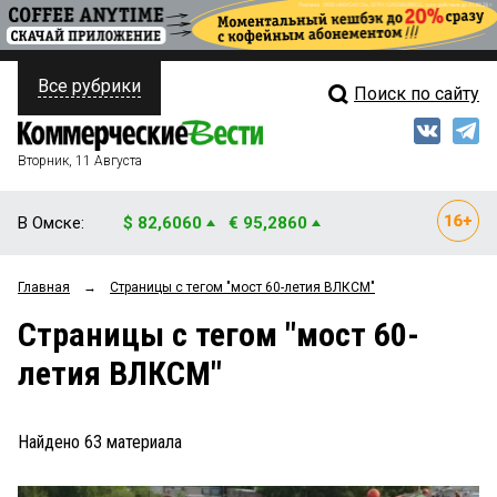
Все рубрики
Поиск по сайту
ПОЛИТИКА
Свежий выпуск
Медиа
ФИНАНСЫ
Вторник, 11 Августа
Кто есть кто
НЕДВИЖИМОСТЬ
В Омске:
$ 82,6060
€ 95,2860
Интервью
БИЗНЕС
Главная
→
Страницы c тегом "мост 60-летия ВЛКСМ"
Мнения
ОБЩЕСТВО
Страницы c тегом "мост 60-
Рейтинги
ЗАКОН
летия ВЛКСМ"
Блоги
НОВОСТИ КОМПАНИЙ
Архив
Найдено
63
материала
ПРОИСШЕСТВИЯ
СТИЛЬ ЖИЗНИ