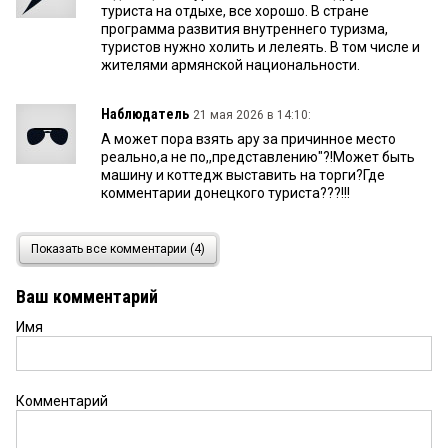
туриста на отдыхе, все хорошо. В стране
программа развития внутреннего туризма,
туристов нужно холить и лелеять. В том числе и
жителями армянской национальности.
Наблюдатель
21 мая 2026 в 14:10:
А может пора взять ару за причинное место
реально,а не по,,представлению"?!Может быть
машину и коттедж выставить на торги?Где
комментарии донецкого туриста???!!!
захар
21 мая 2026 в 12:45:
Показать все комментарии (4)
как работают так и выплачивают
Ваш комментарий
Имя
Комментарий