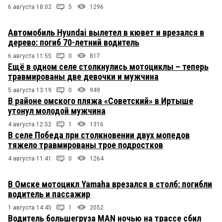
6 августа 18:02
5
1296
Автомобиль Hyundai вылетел в кювет и врезался в
дерево: погиб 70-летний водитель
6 августа 11:55
0
817
Ещё в одном селе столкнулись мотоциклы – теперь
травмированы две девочки и мужчина
5 августа 13:19
0
949
В районе омского пляжа «Советский» в Иртыше
утонул молодой мужчина
4 августа 12:52
1
1316
В селе Победа при столкновении двух мопедов
тяжело травмированы трое подростков
4 августа 11:41
0
1264
В Омске мотоцикл Yamaha врезался в столб: погибли
водитель и пассажир
1 августа 14:45
1
2052
Водитель большегруза MAN ночью на трассе сбил