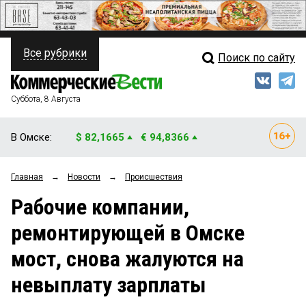
Все рубрики
Поиск по сайту
ПОЛИТИКА
Свежий выпуск
Медиа
ФИНАНСЫ
Суббота, 8 Августа
Кто есть кто
НЕДВИЖИМОСТЬ
В Омске:
$ 82,1665
€ 94,8366
Интервью
БИЗНЕС
Главная
→
Новости
→
Происшествия
Мнения
ОБЩЕСТВО
Рабочие компании,
Рейтинги
ЗАКОН
ремонтирующей в Омске
Блоги
НОВОСТИ КОМПАНИЙ
мост, снова жалуются на
Архив
ПРОИСШЕСТВИЯ
невыплату зарплаты