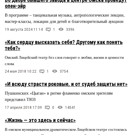
опен-эйр
В программе – танцевальная музыка, антропологические лекции,
мастер-классы, локации для детей и благотворительный аукцион
19 августа 2024 11:14
1
3396
«Как сердцу высказать себя? Другому как понять
тебя?»
Омский Лицейский театр без слов говорит о любви, жизни и ценности
слова
24 мая 2018 10:22
1
3754
«И всюду страсти роковые, и от судеб защиты нет»
Пушкинских «Цыган» в ритме фламенко омским зрителям
представил ТЮЗ
17 апреля 2018 17:09
0
14541
«Жизнь — это здесь и сейчас»
В омском муниципальном драматическом Лицейском театре состоялась