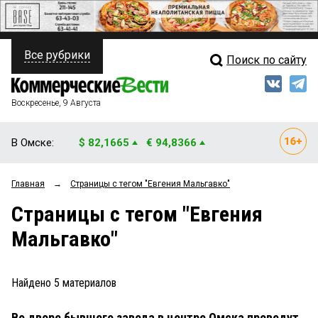
Все рубрики
Поиск по сайту
ПОЛИТИКА
Свежий выпуск
Медиа
ФИНАНСЫ
Воскресенье, 9 Августа
Кто есть кто
НЕДВИЖИМОСТЬ
В Омске:
$ 82,1665
€ 94,8366
Интервью
БИЗНЕС
Главная
→
Страницы c тегом "Евгения Мальгавко"
Мнения
ОБЩЕСТВО
Страницы c тегом "Евгения
Рейтинги
ЗАКОН
Мальгавко"
Блоги
НОВОСТИ КОМПАНИЙ
Архив
Найдено
5
материалов
ПРОИСШЕСТВИЯ
Во дворе бывшего завода в центре Омска проведут
СТИЛЬ ЖИЗНИ