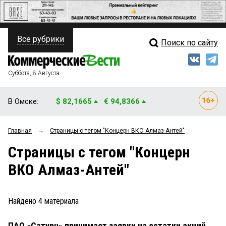
Все рубрики
Поиск по сайту
ПОЛИТИКА
Свежий выпуск
Медиа
ФИНАНСЫ
Суббота, 8 Августа
Кто есть кто
НЕДВИЖИМОСТЬ
В Омске:
$ 82,1665
€ 94,8366
Интервью
БИЗНЕС
Главная
→
Страницы c тегом "Концерн ВКО Алмаз-Антей"
Мнения
ОБЩЕСТВО
Страницы c тегом "Концерн
Рейтинги
ЗАКОН
ВКО Алмаз-Антей"
Блоги
НОВОСТИ КОМПАНИЙ
Архив
Найдено
4
материала
ПРОИСШЕСТВИЯ
ПАО «Сатурн» принимает заявки на остатки акций
СТИЛЬ ЖИЗНИ