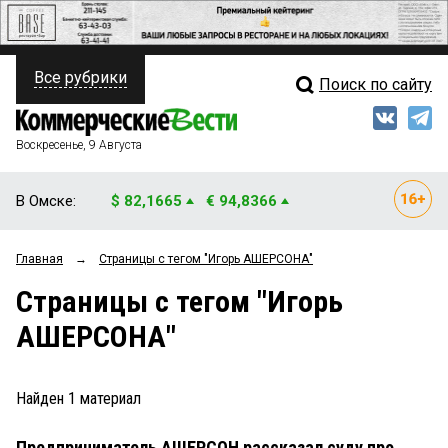
Все рубрики
Поиск по сайту
ПОЛИТИКА
Свежий выпуск
Медиа
ФИНАНСЫ
Воскресенье, 9 Августа
Кто есть кто
НЕДВИЖИМОСТЬ
В Омске:
$ 82,1665
€ 94,8366
Интервью
БИЗНЕС
Главная
→
Страницы c тегом "Игорь АШЕРСОНА"
Мнения
ОБЩЕСТВО
Страницы c тегом "Игорь
Рейтинги
ЗАКОН
АШЕРСОНА"
Блоги
НОВОСТИ КОМПАНИЙ
Архив
Найден
1
материал
ПРОИСШЕСТВИЯ
Предприниматель АШЕРСОН рассказал суду про
СТИЛЬ ЖИЗНИ