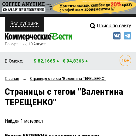
Все рубрики
Поиск по сайту
ПОЛИТИКА
Свежий выпуск
Медиа
ФИНАНСЫ
Понедельник, 10 Августа
Кто есть кто
НЕДВИЖИМОСТЬ
В Омске:
$ 82,1665
€ 94,8366
Интервью
БИЗНЕС
Главная
→
Страницы c тегом "Валентина ТЕРЕЩЕНКО"
Мнения
ОБЩЕСТВО
Страницы c тегом "Валентина
Рейтинги
ЗАКОН
ТЕРЕЩЕНКО"
Блоги
НОВОСТИ КОМПАНИЙ
Архив
Найден
1
материал
ПРОИСШЕСТВИЯ
Виктор БЕЛЕВКИН стал замом в омском
СТИЛЬ ЖИЗНИ