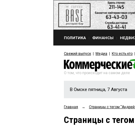
ПОЛИТИКА
ФИНАНСЫ
НЕДВИ
Свежий выпуск
Медиа
Кто есть кто
О том, что происходит на самом деле
В Омске пятница, 7 Августа
Главная
→
Страницы c тегом "Андр
Страницы c тего