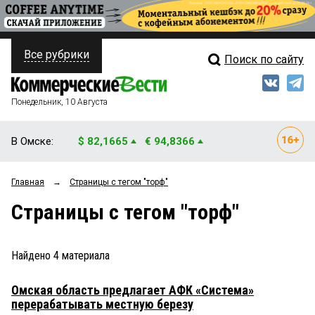
Все рубрики
Поиск по сайту
ПОЛИТИКА
Свежий выпуск
Медиа
ФИНАНСЫ
Понедельник, 10 Августа
Кто есть кто
НЕДВИЖИМОСТЬ
В Омске:
$ 82,1665
€ 94,8366
Интервью
БИЗНЕС
Главная
→
Страницы c тегом "торф"
Мнения
ОБЩЕСТВО
Страницы c тегом "торф"
Рейтинги
ЗАКОН
Блоги
НОВОСТИ КОМПАНИЙ
Найдено
4
материала
Архив
ПРОИСШЕСТВИЯ
Омская область предлагает АФК «Система»
перерабатывать местную березу
СТИЛЬ ЖИЗНИ