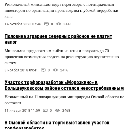
Региональный минсельхоз ведет переговоры с потенциальным
инвестором по организации производства глубокой переработки
льна
14 октября 2020 07:46
0
3446
Половина аграриев северных районов не платит
налог
Минсельхоз предлагает им выйти из тени и получить до 70
процентов возмещения средств на реконструкцию осушительных
систем.
8 ноября 2018 09:41
0
2416
Участок торфоразработок «Морозкино» в
Большеуковском районе остался невостребованным
Назначенный на 11 января аукцион минприроды Омской области не
состоялся
11 января 2018 11:59
0
2468
В Омской области на торги выставлен участок
торфоразработок