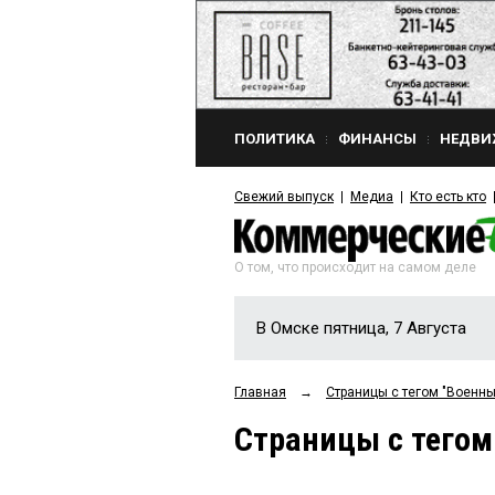
ПОЛИТИКА
ФИНАНСЫ
НЕДВИ
Свежий выпуск
Медиа
Кто есть кто
О том, что происходит на самом деле
В Омске пятница, 7 Августа
Главная
→
Страницы c тегом "Военн
Страницы c тегом