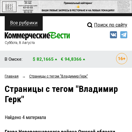
Все рубрики
Поиск по сайту
ПОЛИТИКА
Свежий выпуск
Медиа
ФИНАНСЫ
Суббота, 8 Августа
Кто есть кто
НЕДВИЖИМОСТЬ
В Омске:
$ 82,1665
€ 94,8366
Интервью
БИЗНЕС
Главная
→
Страницы c тегом "Владимир Герк"
Мнения
ОБЩЕСТВО
Страницы c тегом "Владимир
Рейтинги
ЗАКОН
Герк"
Блоги
НОВОСТИ КОМПАНИЙ
Архив
Найдено
4
материала
ПРОИСШЕСТВИЯ
Глава Нововаршавского района Омской области
СТИЛЬ ЖИЗНИ