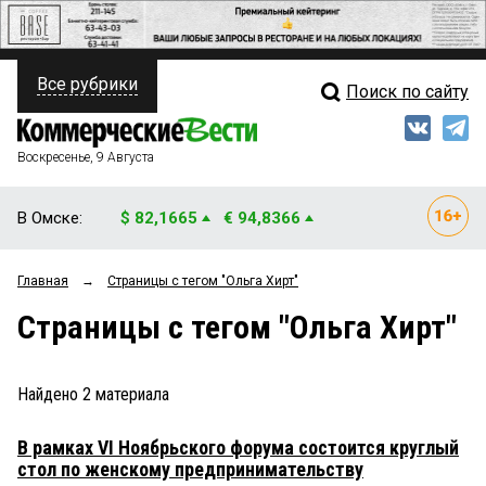
Все рубрики
Поиск по сайту
ПОЛИТИКА
Свежий выпуск
Медиа
ФИНАНСЫ
Воскресенье, 9 Августа
Кто есть кто
НЕДВИЖИМОСТЬ
В Омске:
$ 82,1665
€ 94,8366
Интервью
БИЗНЕС
Главная
→
Страницы c тегом "Ольга Хирт"
Мнения
ОБЩЕСТВО
Страницы c тегом "Ольга Хирт"
Рейтинги
ЗАКОН
Блоги
НОВОСТИ КОМПАНИЙ
Найдено
2
материала
Архив
ПРОИСШЕСТВИЯ
В рамках VI Ноябрьского форума состоится круглый
стол по женскому предпринимательству
СТИЛЬ ЖИЗНИ