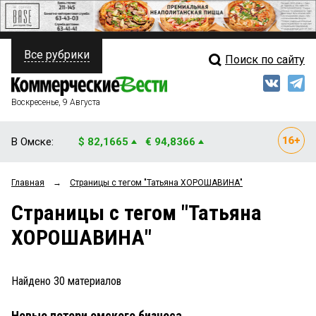
Все рубрики
Поиск по сайту
ПОЛИТИКА
Свежий выпуск
Медиа
ФИНАНСЫ
Воскресенье, 9 Августа
Кто есть кто
НЕДВИЖИМОСТЬ
В Омске:
$ 82,1665
€ 94,8366
Интервью
БИЗНЕС
Главная
→
Страницы c тегом "Татьяна ХОРОШАВИНА"
Мнения
ОБЩЕСТВО
Страницы c тегом "Татьяна
Рейтинги
ЗАКОН
ХОРОШАВИНА"
Блоги
НОВОСТИ КОМПАНИЙ
Архив
Найдено
30
материалов
ПРОИСШЕСТВИЯ
Новые потери омского бизнеса
СТИЛЬ ЖИЗНИ