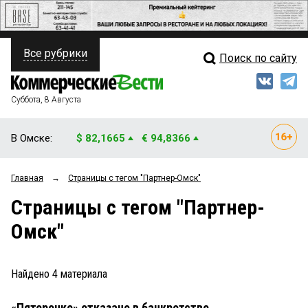
Все рубрики
Поиск по сайту
ПОЛИТИКА
Свежий выпуск
Медиа
ФИНАНСЫ
Суббота, 8 Августа
Кто есть кто
НЕДВИЖИМОСТЬ
В Омске:
$ 82,1665
€ 94,8366
Интервью
БИЗНЕС
Главная
→
Страницы c тегом "Партнер-Омск"
Мнения
ОБЩЕСТВО
Страницы c тегом "Партнер-
Рейтинги
ЗАКОН
Омск"
Блоги
НОВОСТИ КОМПАНИЙ
Архив
Найдено
4
материала
ПРОИСШЕСТВИЯ
«Пятерочке» отказано в банкротстве
СТИЛЬ ЖИЗНИ