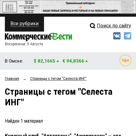
Все рубрики
Поиск по сайту
ПОЛИТИКА
Свежий выпуск
Медиа
ФИНАНСЫ
Воскресенье, 9 Августа
Кто есть кто
НЕДВИЖИМОСТЬ
В Омске:
$ 82,1665
€ 94,8366
Интервью
БИЗНЕС
Главная
→
Страницы c тегом "Селеста ИНГ"
Мнения
ОБЩЕСТВО
Страницы c тегом "Селеста
Рейтинги
ЗАКОН
ИНГ"
Блоги
НОВОСТИ КОМПАНИЙ
Архив
Найден
1
материал
ПРОИСШЕСТВИЯ
Книжный клуб. "Автохтоны", "Американец" — это
СТИЛЬ ЖИЗНИ