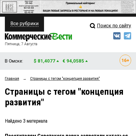
Все рубрики
Поиск по сайту
ПОЛИТИКА
Свежий выпуск
Медиа
ФИНАНСЫ
Пятница, 7 Августа
Кто есть кто
НЕДВИЖИМОСТЬ
В Омске:
$ 81,4077
€ 94,0585
Интервью
БИЗНЕС
Главная
→
Страницы c тегом "концепция развития"
Мнения
ОБЩЕСТВО
Страницы c тегом "концепция
Рейтинги
ЗАКОН
развития"
Блоги
НОВОСТИ КОМПАНИЙ
Архив
Найдено
3
материала
ПРОИСШЕСТВИЯ
Посетителям Советского парка запретили кататься
СТИЛЬ ЖИЗНИ