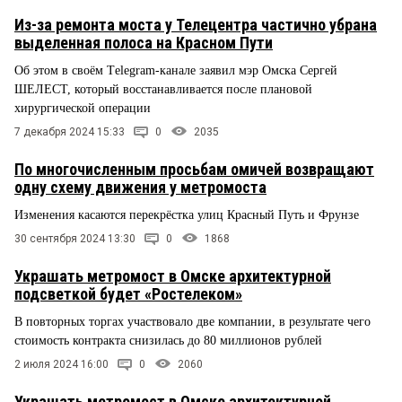
Из-за ремонта моста у Телецентра частично убрана
выделенная полоса на Красном Пути
Об этом в своём Тelegram-канале заявил мэр Омска Сергей
ШЕЛЕСТ, который восстанавливается после плановой
хирургической операции
7 декабря 2024 15:33
0
2035
По многочисленным просьбам омичей возвращают
одну схему движения у метромоста
Изменения касаются перекрёстка улиц Красный Путь и Фрунзе
30 сентября 2024 13:30
0
1868
Украшать метромост в Омске архитектурной
подсветкой будет «Ростелеком»
В повторных торгах участвовало две компании, в результате чего
стоимость контракта снизилась до 80 миллионов рублей
2 июля 2024 16:00
0
2060
Украшать метромост в Омске архитектурной