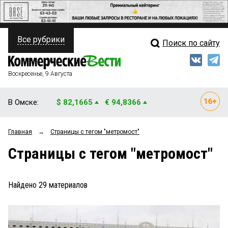
Все рубрики
Поиск по сайту
ПОЛИТИКА
Свежий выпуск
Медиа
ФИНАНСЫ
Воскресенье, 9 Августа
Кто есть кто
НЕДВИЖИМОСТЬ
В Омске:
$ 82,1665
€ 94,8366
Интервью
БИЗНЕС
Главная
→
Страницы c тегом "метромост"
Мнения
ОБЩЕСТВО
Страницы c тегом "метромост"
Рейтинги
ЗАКОН
Блоги
НОВОСТИ КОМПАНИЙ
Найдено
29
материалов
Архив
ПРОИСШЕСТВИЯ
СТИЛЬ ЖИЗНИ