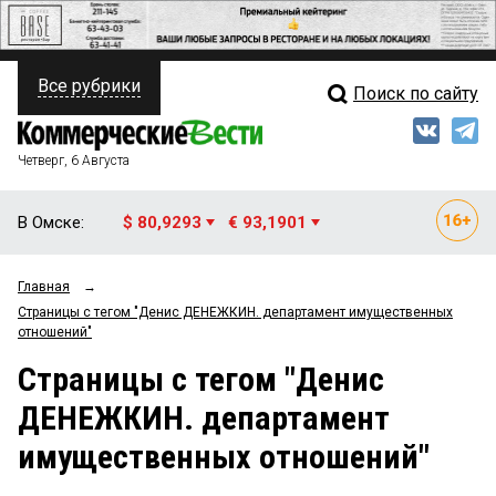
Все рубрики
Поиск по сайту
ПОЛИТИКА
Свежий выпуск
Медиа
ФИНАНСЫ
Четверг, 6 Августа
Кто есть кто
НЕДВИЖИМОСТЬ
В Омске:
$ 80,9293
€ 93,1901
Интервью
БИЗНЕС
Главная
→
Мнения
ОБЩЕСТВО
Страницы c тегом "Денис ДЕНЕЖКИН. департамент имущественных
отношений"
Рейтинги
ЗАКОН
Страницы c тегом "Денис
Блоги
НОВОСТИ КОМПАНИЙ
ДЕНЕЖКИН. департамент
Архив
ПРОИСШЕСТВИЯ
имущественных отношений"
СТИЛЬ ЖИЗНИ