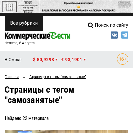
Все рубрики
Поиск по сайту
ПОЛИТИКА
Свежий выпуск
Медиа
ФИНАНСЫ
Четверг, 6 Августа
Кто есть кто
НЕДВИЖИМОСТЬ
В Омске:
$ 80,9293
€ 93,1901
Интервью
БИЗНЕС
Главная
→
Страницы c тегом "самозанятые"
Мнения
ОБЩЕСТВО
Страницы c тегом
Рейтинги
ЗАКОН
"самозанятые"
Блоги
НОВОСТИ КОМПАНИЙ
Архив
Найдено
22
материала
ПРОИСШЕСТВИЯ
СТИЛЬ ЖИЗНИ