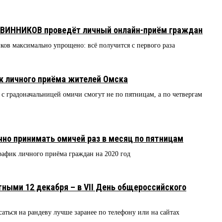
г ВИННИКОВ проведёт личный онлайн-приём граждан
ов максимально упрощено: всё получится с первого раза
 личного приёма жителей Омска
 с градоначальницей омичи смогут не по пятницам, а по четвергам
но принимать омичей раз в месяц по пятницам
рафик личного приёма граждан на 2020 год
ными 12 декабря – в VII День общероссийского
саться на рандеву лучше заранее по телефону или на сайтах