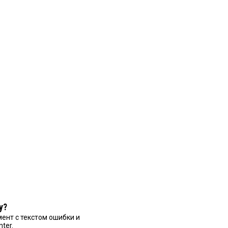
у?
ент с текстом ошибки и
nter.