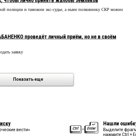
к, чтобы лично принять жалобы земляков
тной полиции и таможни экс-судье, а ныне полковнику СКР можно
БАНЕНКО проведёт личный приём, но не в своём
одать заявку
Показать еще
иску
Нашли ошибк
рческие вести»
Выделите фрагм
нажмите Ctrl + E