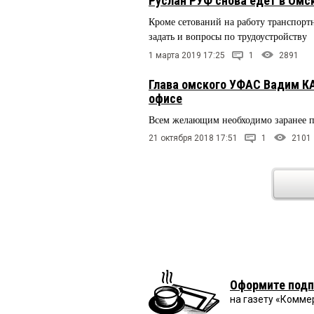
Руслан РУФ снова едет в Омс
Кроме сетований на работу транспор
задать и вопросы по трудоустройству
1 марта 2019 17:25
1
2891
Глава омского УФАС Вадим КА
офисе
Всем желающим необходимо заранее п
21 октября 2018 17:51
1
2101
Оформите подп
на газету «Комме