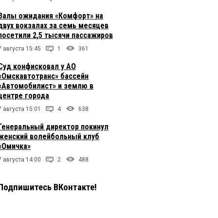
Залы ожидания «Комфорт» на
двух вокзалах за семь месяцев
посетили 2,5 тысячи пассажиров
7 августа 15:45
1
361
Суд конфисковал у АО
«Омскавтотранс» бассейн
«Автомобилист» и землю в
центре города
7 августа 15:01
4
638
Генеральный директор покинул
женский волейбольный клуб
«Омичка»
7 августа 14:00
2
488
Подпишитесь ВКонтакте!