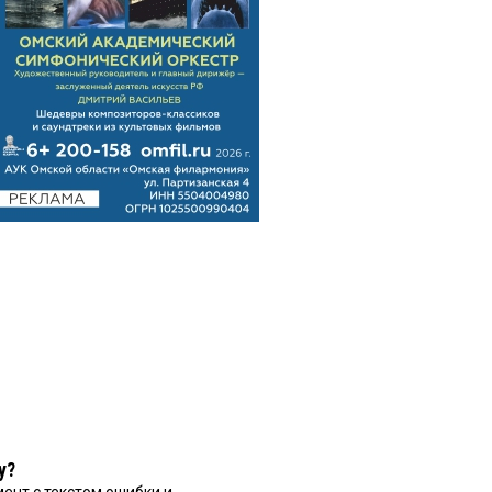
у?
ент с текстом ошибки и