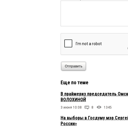
Отправить
Еще по теме
В праймериз председатель Омс
ВОЛОХИНОЙ
3 июня 10:08
8
1345
На выборы в Госдуму мэр Серге
России»