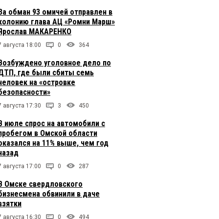
За обман 93 омичей отправлен в
колонию глава АЦ «Ромни Марш»
Ярослав МАКАРЕНКО
7 августа 18:00
0
364
Возбуждено уголовное дело по
ДТП, где были сбиты семь
человек на «островке
безопасности»
7 августа 17:30
3
450
В июле спрос на автомобили с
пробегом в Омской области
оказался на 11% выше, чем год
назад
7 августа 17:00
0
287
В Омске свердловского
бизнесмена обвинили в даче
взятки
7 августа 16:30
0
494