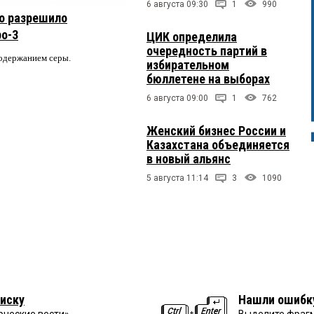
6 августа 09:30
1
990
о разрешило
ро-3
ЦИК определила
очередность партий в
содержанием серы.
избирательном
бюллетене на выборах
6 августа 09:00
1
762
Женский бизнес России и
Казахстана объединяется
в новый альянс
5 августа 11:14
3
1090
иску
Нашли ошибк
рческие вести»
Выделите фрагм