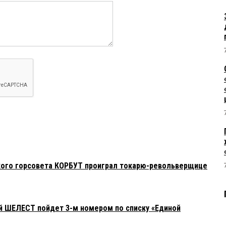
кого горсовета КОРБУТ проиграл токарю-револьверщице
й ШЕЛЕСТ пойдет 3-м номером по списку «Единой