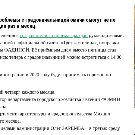
проблемы с градоначальницей омичи смогут не по
дин раз в месяц.
менения в
график личного приёма граждан
руководителями.
нной в официальной газете «Третья столица», поправки
аны ФАДИНОЙ. Её приёмным днём вместо пятницы стал
ись: теперь с градоначальницей можно встретиться с 14:00
инистрации в 2020 году будут принимать горожан по
 четверг каждого месяца.
ктор департамента городского хозяйства Евгений ФОМИН –
яца.
партамента архитектуры и градостроительства Михаил
го месяца.
й делами администрации Олег ЗАРЕМБА – в третью среду