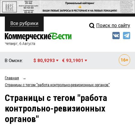
Все рубрики
Поиск по сайту
ПОЛИТИКА
Свежий выпуск
Медиа
ФИНАНСЫ
Четверг, 6 Августа
Кто есть кто
НЕДВИЖИМОСТЬ
В Омске:
$ 80,9293
€ 93,1901
Интервью
БИЗНЕС
Главная
→
Мнения
ОБЩЕСТВО
Страницы c тегом "работа контрольно-ревизионных органов"
Рейтинги
ЗАКОН
Страницы c тегом "работа
контрольно-ревизионных
Блоги
НОВОСТИ КОМПАНИЙ
органов"
Архив
ПРОИСШЕСТВИЯ
СТИЛЬ ЖИЗНИ