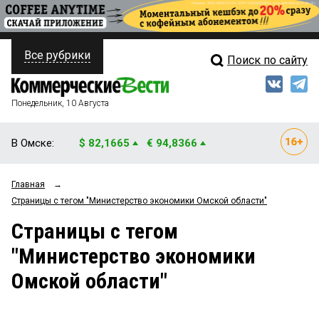
Все рубрики
Поиск по сайту
ПОЛИТИКА
Свежий выпуск
Медиа
ФИНАНСЫ
Понедельник, 10 Августа
Кто есть кто
НЕДВИЖИМОСТЬ
В Омске:
$ 82,1665
€ 94,8366
Интервью
БИЗНЕС
Главная
→
Мнения
ОБЩЕСТВО
Страницы c тегом "Министерство экономики Омской области"
Рейтинги
ЗАКОН
Страницы c тегом
"Министерство экономики
Блоги
НОВОСТИ КОМПАНИЙ
Омской области"
Архив
ПРОИСШЕСТВИЯ
СТИЛЬ ЖИЗНИ