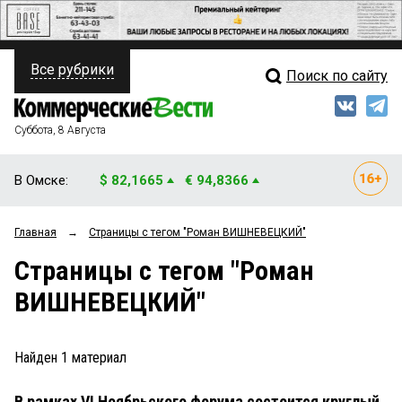
Все рубрики
Поиск по сайту
ПОЛИТИКА
Свежий выпуск
Медиа
ФИНАНСЫ
Суббота, 8 Августа
Кто есть кто
НЕДВИЖИМОСТЬ
В Омске:
$ 82,1665
€ 94,8366
Интервью
БИЗНЕС
Главная
→
Страницы c тегом "Роман ВИШНЕВЕЦКИЙ"
Мнения
ОБЩЕСТВО
Страницы c тегом "Роман
Рейтинги
ЗАКОН
ВИШНЕВЕЦКИЙ"
Блоги
НОВОСТИ КОМПАНИЙ
Архив
Найден
1
материал
ПРОИСШЕСТВИЯ
В рамках VI Ноябрьского форума состоится круглый
СТИЛЬ ЖИЗНИ