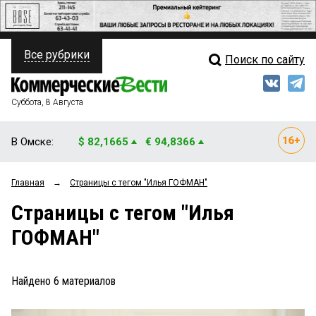
Все рубрики
Поиск по сайту
ПОЛИТИКА
Свежий выпуск
Медиа
ФИНАНСЫ
Суббота, 8 Августа
Кто есть кто
НЕДВИЖИМОСТЬ
В Омске:
$ 82,1665
€ 94,8366
Интервью
БИЗНЕС
Главная
→
Страницы c тегом "Илья ГОФМАН"
Мнения
ОБЩЕСТВО
Страницы c тегом "Илья
Рейтинги
ЗАКОН
ГОФМАН"
Блоги
НОВОСТИ КОМПАНИЙ
Архив
Найдено
6
материалов
ПРОИСШЕСТВИЯ
СТИЛЬ ЖИЗНИ