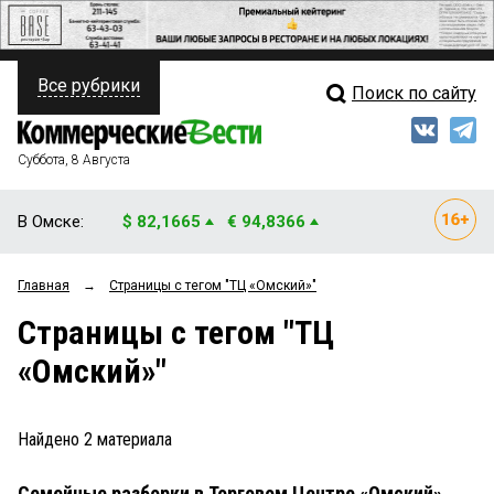
Все рубрики
Поиск по сайту
ПОЛИТИКА
Свежий выпуск
Медиа
ФИНАНСЫ
Суббота, 8 Августа
Кто есть кто
НЕДВИЖИМОСТЬ
В Омске:
$ 82,1665
€ 94,8366
Интервью
БИЗНЕС
Главная
→
Страницы c тегом "ТЦ «Омский»"
Мнения
ОБЩЕСТВО
Страницы c тегом "ТЦ
Рейтинги
ЗАКОН
«Омский»"
Блоги
НОВОСТИ КОМПАНИЙ
Архив
Найдено
2
материала
ПРОИСШЕСТВИЯ
Семейные разборки в Торговом Центре «Омский»
СТИЛЬ ЖИЗНИ