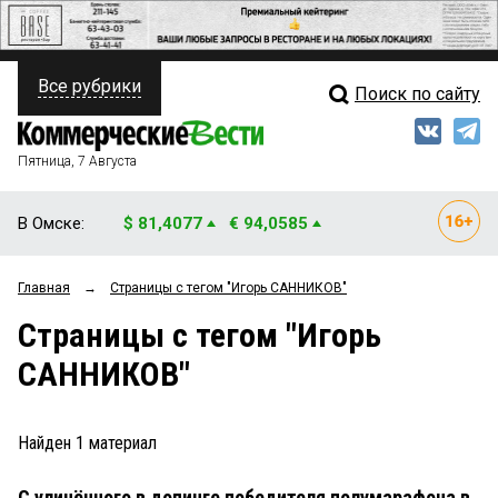
Все рубрики
Поиск по сайту
ПОЛИТИКА
Свежий выпуск
Медиа
ФИНАНСЫ
Пятница, 7 Августа
Кто есть кто
НЕДВИЖИМОСТЬ
В Омске:
$ 81,4077
€ 94,0585
Интервью
БИЗНЕС
Главная
→
Страницы c тегом "Игорь САННИКОВ"
Мнения
ОБЩЕСТВО
Страницы c тегом "Игорь
Рейтинги
ЗАКОН
САННИКОВ"
Блоги
НОВОСТИ КОМПАНИЙ
Архив
Найден
1
материал
ПРОИСШЕСТВИЯ
С уличённого в допинге победителя полумарафона в
СТИЛЬ ЖИЗНИ