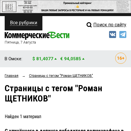
Все рубрики
Поиск по сайту
ПОЛИТИКА
Свежий выпуск
Медиа
ФИНАНСЫ
Пятница, 7 Августа
Кто есть кто
НЕДВИЖИМОСТЬ
В Омске:
$ 81,4077
€ 94,0585
Интервью
БИЗНЕС
Главная
→
Страницы c тегом "Роман ЩЕТНИКОВ"
Мнения
ОБЩЕСТВО
Страницы c тегом "Роман
Рейтинги
ЗАКОН
ЩЕТНИКОВ"
Блоги
НОВОСТИ КОМПАНИЙ
Архив
Найден
1
материал
ПРОИСШЕСТВИЯ
С уличённого в допинге победителя полумарафона в
СТИЛЬ ЖИЗНИ