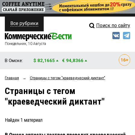
Все рубрики
Поиск по сайту
ПОЛИТИКА
Свежий выпуск
Медиа
ФИНАНСЫ
Понедельник, 10 Августа
Кто есть кто
НЕДВИЖИМОСТЬ
В Омске:
$ 82,1665
€ 94,8366
Интервью
БИЗНЕС
Главная
→
Страницы c тегом "краеведческий диктант"
Мнения
ОБЩЕСТВО
Страницы c тегом
Рейтинги
ЗАКОН
"краеведческий диктант"
Блоги
НОВОСТИ КОМПАНИЙ
Архив
Найден
1
материал
ПРОИСШЕСТВИЯ
В Омске артисты театров проведут краеведческий
СТИЛЬ ЖИЗНИ