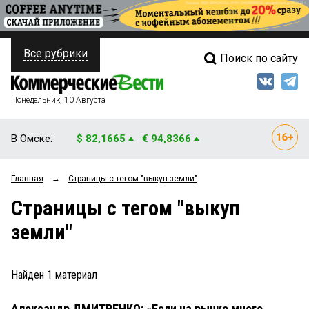
Все рубрики
Поиск по сайту
ПОЛИТИКА
Свежий выпуск
Медиа
ФИНАНСЫ
Понедельник, 10 Августа
Кто есть кто
НЕДВИЖИМОСТЬ
В Омске:
$ 82,1665
€ 94,8366
Интервью
БИЗНЕС
Главная
→
Страницы c тегом "выкуп земли"
Мнения
ОБЩЕСТВО
Страницы c тегом "выкуп
Рейтинги
ЗАКОН
земли"
Блоги
НОВОСТИ КОМПАНИЙ
Архив
Найден
1
материал
ПРОИСШЕСТВИЯ
Александр ДМИТРЕНКО: «Если на рынке много
СТИЛЬ ЖИЗНИ