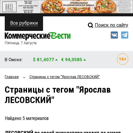
Все рубрики
Поиск по сайту
ПОЛИТИКА
Свежий выпуск
Медиа
ФИНАНСЫ
Пятница, 7 Августа
Кто есть кто
НЕДВИЖИМОСТЬ
В Омске:
$ 81,4077
€ 94,0585
Интервью
БИЗНЕС
Главная
→
Страницы c тегом "Ярослав ЛЕСОВСКИЙ"
Мнения
ОБЩЕСТВО
Страницы c тегом "Ярослав
Рейтинги
ЗАКОН
ЛЕСОВСКИЙ"
Блоги
НОВОСТИ КОМПАНИЙ
Архив
Найдено
5
материалов
ПРОИСШЕСТВИЯ
ЛЕСОВСКИЙ по своей инициативе уходит из замов
СТИЛЬ ЖИЗНИ