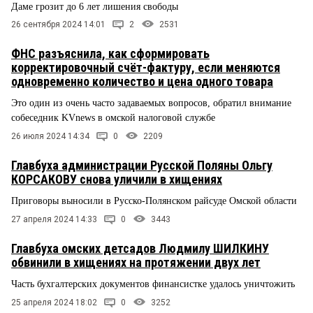
Даме грозит до 6 лет лишения свободы
26 сентября 2024 14:01
2
2531
ФНС разъяснила, как сформировать
корректировочный счёт-фактуру, если меняются
одновременно количество и цена одного товара
Это один из очень часто задаваемых вопросов, обратил внимание
собеседник KVnews в омской налоговой службе
26 июля 2024 14:34
0
2209
Главбуха администрации Русской Поляны Ольгу
КОРСАКОВУ снова уличили в хищениях
Приговоры выносили в Русско-Полянском райсуде Омской области
27 апреля 2024 14:33
0
3443
Главбуха омских детсадов Людмилу ШИЛКИНУ
обвинили в хищениях на протяжении двух лет
Часть бухгалтерских документов финансистке удалось уничтожить
25 апреля 2024 18:02
0
3252