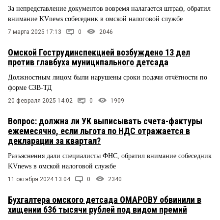
За непредставление документов вовремя налагается штраф, обратил
внимание KVnews собеседник в омской налоговой службе
7 марта 2025 17:13
0
2046
Омской Гострудинспекцией возбуждено 13 дел
против главбуха муниципального детсада
Должностным лицом были нарушены сроки подачи отчётности по
форме СЗВ-ТД
20 февраля 2025 14:02
0
1909
Вопрос: должна ли УК выписывать счета-фактуры
ежемесячно, если льгота по НДС отражается в
декларации за квартал?
Разъяснения дали специалисты ФНС, обратил внимание собеседник
KVnews в омской налоговой службе
11 октября 2024 13:04
0
2340
Бухгалтера омского детсада ОМАРОВУ обвинили в
хищении 636 тысячи рублей под видом премий