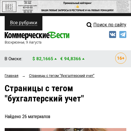
Все рубрики
Поиск по сайту
ПОЛИТИКА
Свежий выпуск
Медиа
ФИНАНСЫ
Воскресенье, 9 Августа
Кто есть кто
НЕДВИЖИМОСТЬ
В Омске:
$ 82,1665
€ 94,8366
Интервью
БИЗНЕС
Главная
→
Страницы c тегом "бухгалтерский учет"
Мнения
ОБЩЕСТВО
Страницы c тегом
Рейтинги
ЗАКОН
"бухгалтерский учет"
Блоги
НОВОСТИ КОМПАНИЙ
Архив
Найдено
26
материалов
ПРОИСШЕСТВИЯ
СТИЛЬ ЖИЗНИ