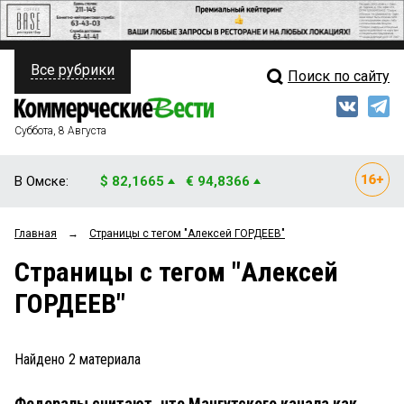
Все рубрики
Поиск по сайту
ПОЛИТИКА
Свежий выпуск
Медиа
ФИНАНСЫ
Суббота, 8 Августа
Кто есть кто
НЕДВИЖИМОСТЬ
В Омске:
$ 82,1665
€ 94,8366
Интервью
БИЗНЕС
Главная
→
Страницы c тегом "Алексей ГОРДЕЕВ"
Мнения
ОБЩЕСТВО
Страницы c тегом "Алексей
Рейтинги
ЗАКОН
ГОРДЕЕВ"
Блоги
НОВОСТИ КОМПАНИЙ
Архив
Найдено
2
материала
ПРОИСШЕСТВИЯ
Федералы считают, что Мангутского канала как
СТИЛЬ ЖИЗНИ