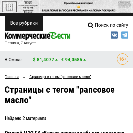
Все рубрики
Поиск по сайту
ПОЛИТИКА
Свежий выпуск
Медиа
ФИНАНСЫ
Пятница, 7 Августа
Кто есть кто
НЕДВИЖИМОСТЬ
В Омске:
$ 81,4077
€ 94,0585
Интервью
БИЗНЕС
Главная
→
Страницы c тегом "рапсовое масло"
Мнения
ОБЩЕСТВО
Страницы c тегом "рапсовое
Рейтинги
ЗАКОН
масло"
Блоги
НОВОСТИ КОМПАНИЙ
Архив
Найдено
2
материала
ПРОИСШЕСТВИЯ
Омский МЭЗ ГК «Благо» нарастил объемы поставок
СТИЛЬ ЖИЗНИ