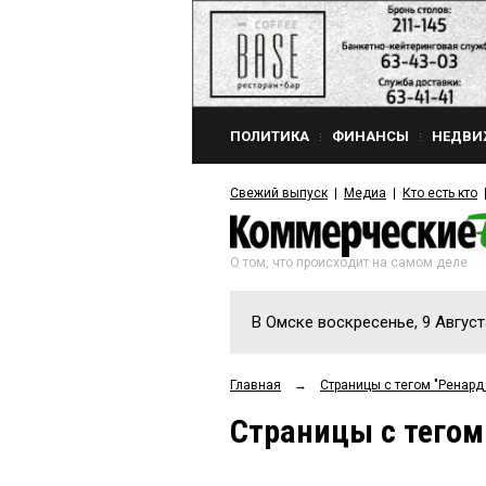
ПОЛИТИКА
ФИНАНСЫ
НЕДВИ
Свежий выпуск
Медиа
Кто есть кто
О том, что происходит на самом деле
В Омске воскресенье, 9 Август
Главная
→
Страницы c тегом "Ренар
Страницы c тегом