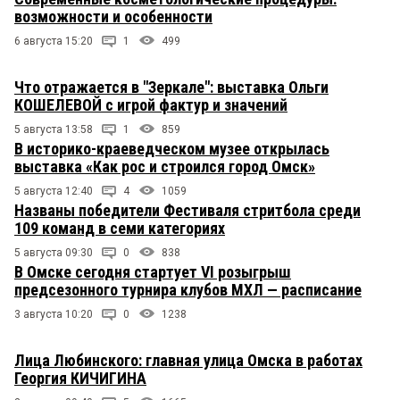
возможности и особенности
6 августа 15:20
1
499
Что отражается в "Зеркале": выставка Ольги
КОШЕЛЕВОЙ с игрой фактур и значений
5 августа 13:58
1
859
В историко-краеведческом музее открылась
выставка «Как рос и строился город Омск»
5 августа 12:40
4
1059
Названы победители Фестиваля стритбола среди
109 команд в семи категориях
5 августа 09:30
0
838
В Омске сегодня стартует VI розыгрыш
предсезонного турнира клубов МХЛ — расписание
3 августа 10:20
0
1238
Лица Любинского: главная улица Омска в работах
Георгия КИЧИГИНА