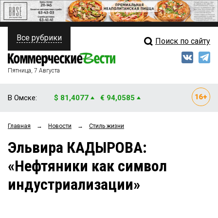
Все рубрики
Поиск по сайту
ПОЛИТИКА
Свежий выпуск
Медиа
ФИНАНСЫ
Пятница, 7 Августа
Кто есть кто
НЕДВИЖИМОСТЬ
В Омске:
$ 81,4077
€ 94,0585
Интервью
БИЗНЕС
Главная
→
Новости
→
Стиль жизни
Мнения
ОБЩЕСТВО
Эльвира КАДЫРОВА:
Рейтинги
ЗАКОН
«Нефтяники как символ
Блоги
НОВОСТИ КОМПАНИЙ
индустриализации»
Архив
ПРОИСШЕСТВИЯ
СТИЛЬ ЖИЗНИ