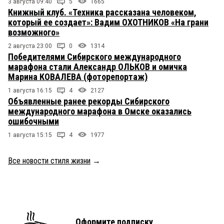
3 августа 09:40
5
1665
Книжный клуб. «Техника рассказана человеком,
который ее создает»: Вадим ОХОТНИКОВ «На грани
возможного»
2 августа 23:00
0
1314
Победителями Сибирского международного
марафона стали Александр ОЛЬКОВ и омичка
Марина КОВАЛЕВА (фоторепортаж)
1 августа 16:15
4
2127
Объявленные ранее рекорды Сибирского
международного марафона в Омске оказались
ошибочными
1 августа 15:15
4
1977
Все новости стиля жизни
→
Оформите подписку