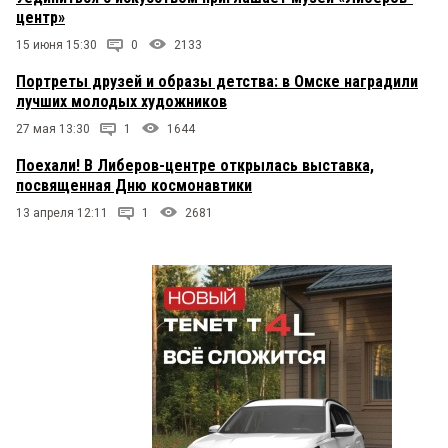
центр»
15 июня 15:30
0
2133
Портреты друзей и образы детства: в Омске наградили
лучших молодых художников
27 мая 13:30
1
1644
Поехали! В Либеров-центре открылась выставка,
посвященная Дню космонавтики
13 апреля 12:11
1
2681