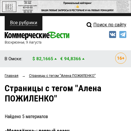
Все рубрики
Поиск по сайту
ПОЛИТИКА
Свежий выпуск
Медиа
ФИНАНСЫ
Воскресенье, 9 Августа
Кто есть кто
НЕДВИЖИМОСТЬ
В Омске:
$ 82,1665
€ 94,8366
Интервью
БИЗНЕС
Главная
→
Страницы c тегом "Алена ПОЖИЛЕНКО"
Мнения
ОБЩЕСТВО
Страницы c тегом "Алена
Рейтинги
ЗАКОН
ПОЖИЛЕНКО"
Блоги
НОВОСТИ КОМПАНИЙ
Архив
Найдено
5
материалов
ПРОИСШЕСТВИЯ
«Молодёжка»: первый сезон
СТИЛЬ ЖИЗНИ