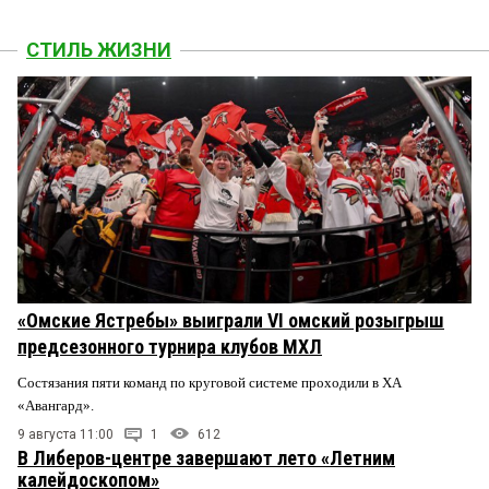
СТИЛЬ ЖИЗНИ
«Омские Ястребы» выиграли VI омский розыгрыш
предсезонного турнира клубов МХЛ
Состязания пяти команд по круговой системе проходили в ХА
«Авангард».
9 августа 11:00
1
612
В Либеров-центре завершают лето «Летним
калейдоскопом»