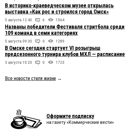
В историко-краеведческом музее открылась
выставка «Как рос и строился город Омск»
5 августа 12:40
6
1564
Названы победители Фестиваля стритбола среди
109 команд в семи категориях
5 августа 09:30
0
1289
В Омске сегодня стартует VI розыгрыш
предсезонного турнира клубов МХЛ — расписание
3 августа 10:20
0
1723
Все новости стиля жизни
→
Оформите подписку
на газету «Коммерческие вести»