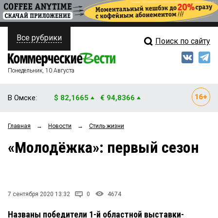
Все рубрики
Поиск по сайту
ПОЛИТИКА
Свежий выпуск
Медиа
ФИНАНСЫ
Понедельник, 10 Августа
Кто есть кто
НЕДВИЖИМОСТЬ
В Омске:
$ 82,1665
€ 94,8366
Интервью
БИЗНЕС
Главная
→
Новости
→
Стиль жизни
Мнения
ОБЩЕСТВО
«Молодёжка»: первый сезон
Рейтинги
ЗАКОН
Блоги
НОВОСТИ КОМПАНИЙ
Архив
7 сентября 2020 13:32
0
4674
ПРОИСШЕСТВИЯ
Названы победители 1-й областной выставки-
СТИЛЬ ЖИЗНИ