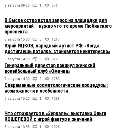
9 августа 09:30
1
576
В Омске остро встал запрос на площадки для
мероприятий – нужно что-то кроме Любинского
проспекта
8 августа 15:30
5
1217
Юрий ИЦКОВ, народный артист РФ: «Когда
достигаешь потолка, становится неинтересно»
8 августа 14:00
3
922
Генеральный директор покинул женский
волейбольный клуб «Омичка»
7 августа 14:00
2
1283
Современные косметологические процедуры:
возможности и особенности
6 августа 15:20
1
1093
Что отражается в «Зеркале»: выставка Ольги
КОШЕЛЕВОЙ с игрой фактур и значений
5 августа 13:58
1
1326