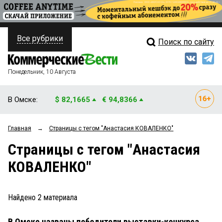
Все рубрики
Поиск по сайту
ПОЛИТИКА
Свежий выпуск
Медиа
ФИНАНСЫ
Понедельник, 10 Августа
Кто есть кто
НЕДВИЖИМОСТЬ
В Омске:
$ 82,1665
€ 94,8366
Интервью
БИЗНЕС
Главная
→
Страницы c тегом "Анастасия КОВАЛЕНКО"
Мнения
ОБЩЕСТВО
Страницы c тегом "Анастасия
Рейтинги
ЗАКОН
КОВАЛЕНКО"
Блоги
НОВОСТИ КОМПАНИЙ
Архив
Найдено
2
материала
ПРОИСШЕСТВИЯ
В Омске названы победители выставки-конкурса
СТИЛЬ ЖИЗНИ