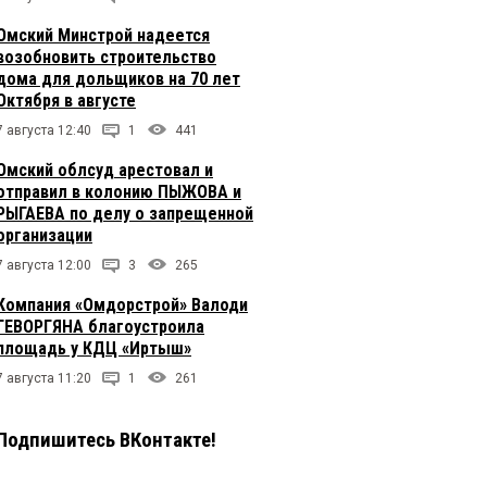
Омский Минстрой надеется
возобновить строительство
дома для дольщиков на 70 лет
Октября в августе
7 августа 12:40
1
441
Омский облсуд арестовал и
отправил в колонию ПЫЖОВА и
РЫГАЕВА по делу о запрещенной
организации
7 августа 12:00
3
265
Компания «Омдорстрой» Валоди
ГЕВОРГЯНА благоустроила
площадь у КДЦ «Иртыш»
7 августа 11:20
1
261
Подпишитесь ВКонтакте!