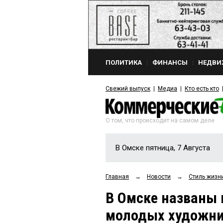
ПОЛИТИКА
ФИНАНСЫ
НЕДВИ
Свежий выпуск
Медиа
Кто есть кто
О том, что происходит на самом деле
В Омске пятница, 7 Августа
Главная
→
Новости
→
Стиль жизн
В Омске названы 
молодых художни