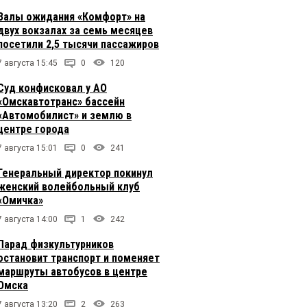
Залы ожидания «Комфорт» на
двух вокзалах за семь месяцев
посетили 2,5 тысячи пассажиров
7 августа 15:45
0
120
Суд конфисковал у АО
«Омскавтотранс» бассейн
«Автомобилист» и землю в
центре города
7 августа 15:01
0
241
Генеральный директор покинул
женский волейбольный клуб
«Омичка»
7 августа 14:00
1
242
Парад физкультурников
остановит транспорт и поменяет
маршруты автобусов в центре
Омска
7 августа 13:20
2
263