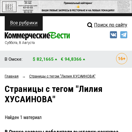
Все рубрики
Поиск по сайту
ПОЛИТИКА
Свежий выпуск
Медиа
ФИНАНСЫ
Суббота, 8 Августа
Кто есть кто
НЕДВИЖИМОСТЬ
В Омске:
$ 82,1665
€ 94,8366
Интервью
БИЗНЕС
Главная
→
Страницы c тегом "Лилия ХУСАИНОВА"
Мнения
ОБЩЕСТВО
Страницы c тегом "Лилия
Рейтинги
ЗАКОН
ХУСАИНОВА"
Блоги
НОВОСТИ КОМПАНИЙ
Архив
Найден
1
материал
ПРОИСШЕСТВИЯ
В Омске названы победители выставки-конкурса
СТИЛЬ ЖИЗНИ