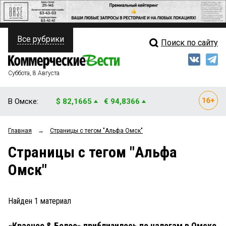
Все рубрики
Поиск по сайту
ПОЛИТИКА
Свежий выпуск
Медиа
ФИНАНСЫ
Суббота, 8 Августа
Кто есть кто
НЕДВИЖИМОСТЬ
В Омске:
$ 82,1665
€ 94,8366
Интервью
БИЗНЕС
Главная
→
Страницы c тегом "Альфа Омск"
Мнения
ОБЩЕСТВО
Страницы c тегом "Альфа
Рейтинги
ЗАКОН
Омск"
Блоги
НОВОСТИ КОМПАНИЙ
Архив
Найден
1
материал
ПРОИСШЕСТВИЯ
«Красное & Белое» приблизилось по налогам в Омске
СТИЛЬ ЖИЗНИ