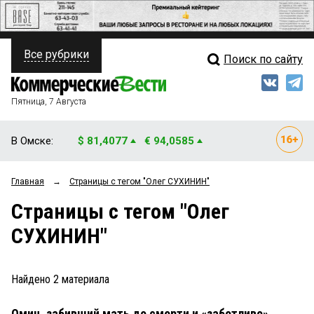
Все рубрики
Поиск по сайту
ПОЛИТИКА
Свежий выпуск
Медиа
ФИНАНСЫ
Пятница, 7 Августа
Кто есть кто
НЕДВИЖИМОСТЬ
В Омске:
$ 81,4077
€ 94,0585
Интервью
БИЗНЕС
Главная
→
Страницы c тегом "Олег СУХИНИН"
Мнения
ОБЩЕСТВО
Страницы c тегом "Олег
Рейтинги
ЗАКОН
СУХИНИН"
Блоги
НОВОСТИ КОМПАНИЙ
Архив
Найдено
2
материала
ПРОИСШЕСТВИЯ
Омич, забивший мать до смерти и «заботливо»
СТИЛЬ ЖИЗНИ