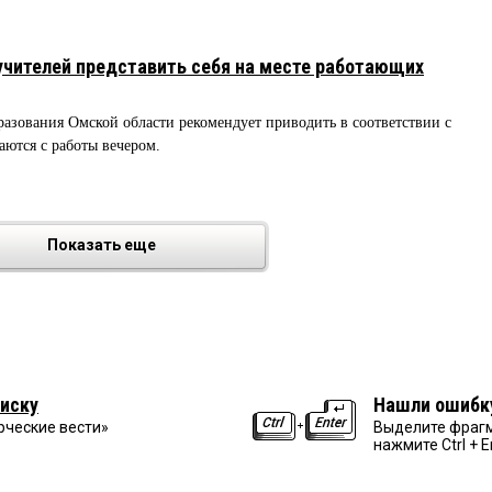
учителей представить себя на месте работающих
зования Омской области рекомендует приводить в соответствии с
аются с работы вечером.
Показать еще
иску
Нашли ошибк
рческие вести»
Выделите фрагм
нажмите Ctrl + E