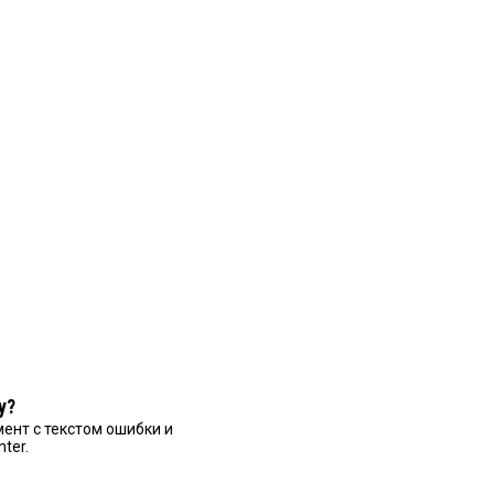
у?
ент с текстом ошибки и
nter.